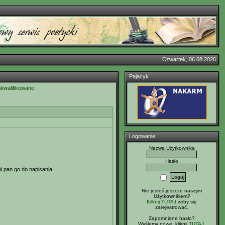
Czwartek, 06.08.2026
Pajacyk
akwalifikowane
Logowanie
Nazwa Użytkownika
Hasło
i pan go do napisania.
Nie jesteś jeszcze naszym
Użytkownikiem?
Kilknij TUTAJ
żeby się
zarejestrować.
Zapomniane hasło?
Wyślemy nowe, kliknij
TUTAJ
.