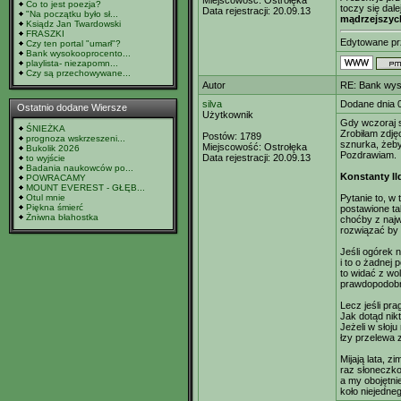
Miejscowość:
Ostrołęka
Co to jest poezja?
toczy się dal
Data rejestracji:
20.09.13
"Na początku było sł...
mądrzejszych
Ksiądz Jan Twardowski
FRASZKI
Edytowane p
Czy ten portal "umarł"?
Bank wysokooprocento...
playlista- niezapomn...
Czy są przechowywane...
Autor
RE: Bank wys
silva
Dodane dnia 
Ostatnio dodane Wiersze
Użytkownik
Gdy wczoraj s
ŚNIEŻKA
Zrobiłam zdję
Postów:
1789
prognoza wskrzeszeni...
sznurka, żeby
Miejscowość:
Ostrołęka
Bukolik 2026
Pozdrawiam.
Data rejestracji:
20.09.13
to wyjście
Badania naukowców po...
Konstanty Il
POWRACAMY
MOUNT EVEREST - GŁĘB...
Otul mnie
Pytanie to, w 
Piękna śmierć
postawione ta
Żniwna błahostka
choćby z naj
rozwiązać by 
Jeśli ogórek n
i to o żadnej 
to widać z wol
prawdopodobn
Lecz jeśli pr
Jak dotąd nik
Jeżeli w słoju
łzy przelewa 
Mijają lata, zi
raz słoneczko
a my obojętn
koło niejedne