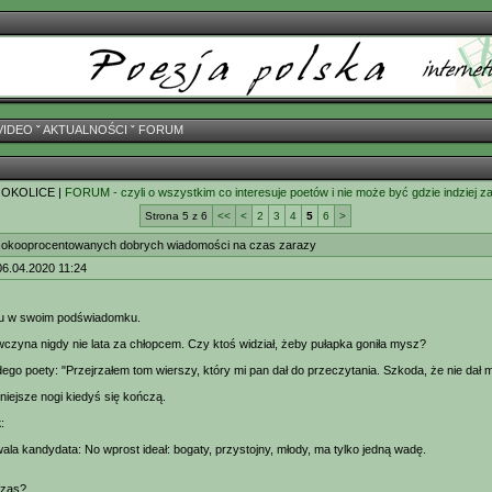
VIDEO
ˇ
AKTUALNOŚCI
ˇ
FORUM
 OKOLICE |
FORUM - czyli o wszystkim co interesuje poetów i nie może być gdzie indziej z
Strona 5 z 6
<<
<
2
3
4
5
6
>
okooprocentowanych dobrych wiadomości na czas zarazy
06.04.2020 11:24
u w swoim podświadomku.
wczyna nigdy nie lata za chłopcem. Czy ktoś widział, żeby pułapka goniła mysz?
odego poety: "Przejrzałem tom wierszy, który mi pan dał do przeczytania. Szkoda, że nie dał m
niejsze nogi kiedyś się kończą.
k
:
la kandydata: No wprost ideał: bogaty, przystojny, młody, ma tylko jedną wadę.
czas?