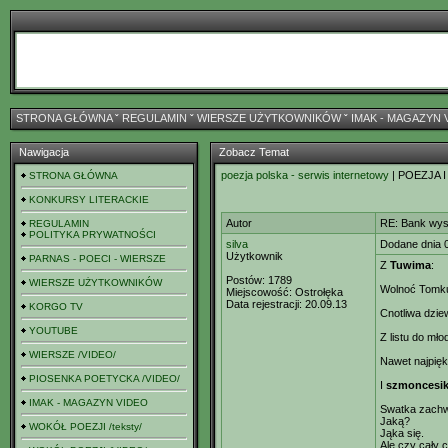
STRONA GŁÓWNA
ˇ
REGULAMIN
ˇ
WIERSZE UŻYTKOWNIKÓW
ˇ
IMAK - MAGAZYN 
Nawigacja
Zobacz Temat
poezja polska - serwis internetowy
| POEZJA I
STRONA GŁÓWNA
KONKURSY LITERACKIE
Autor
RE: Bank wys
REGULAMIN
POLITYKA PRYWATNOŚCI
silva
Dodane dnia 
Użytkownik
PARNAS - POECI - WIERSZE
Z
Tuwima
:
Postów:
1789
WIERSZE UŻYTKOWNIKÓW
Wolnoć Tomk
Miejscowość:
Ostrołęka
Data rejestracji:
20.09.13
KORGO TV
Cnotliwa dzie
YOUTUBE
Z listu do mł
WIERSZE /VIDEO/
Nawet najpięk
PIOSENKA POETYCKA /VIDEO/
I
szmoncesi
IMAK - MAGAZYN VIDEO
Swatka zachwa
Jaką?
WOKÓŁ POEZJI /teksty/
Jąka się.
Ale czy cały 