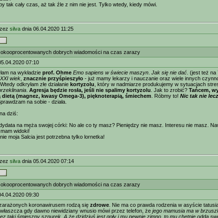
by tak cały czas, aż tak źle z nim nie jest. Tylko wtedy, kiedy mówi.
rzez
silva
dnia 06.04.2020 11:25
okooprocentowanych dobrych wiadomości na czas zarazy
05.04.2020 07:10
yłam na wykładzie
prof. Ohme
Emo sapiens w świecie maszyn
.
Jak się nie dać
. (jest też n
 XXI wiek
,
znacznie przyśpieszyło
- już mamy lekarzy i nauczanie oraz wiele innych czynn
. Wtedy odkryłam złe działanie
kortyzolu
, który w nadmiarze produkujemy w sytuacjach streso
rzeklinania
.
Agresja będzie rosła, jeśli nie spalimy kortyzolu
. Jak to zrobić?
Tańcem, wy
 dietą (magnez, kwasy Omega-3), pięknoterapią, śmiechem
. Róbmy to!
Nic tak nie lec
prawdzam na sobie - działa.
na dziś:
dydata na męża swojej córki: No ale co ty masz? Pieniędzy nie masz. Interesu nie masz. N
 mam widoki!
 nie moja Salcia jest potrzebna tylko lornetka!
rzez
silva
dnia 05.04.2020 07:14
okooprocentowanych dobrych wiadomości na czas zarazy
04.04.2020 09:30
 zarażonych koronawirusem rodzą się
zdrowe
. Nie ma co prawda rodzenia w asyście tatusia 
właszcza gdy dawno niewidziany wnusio mówi przez telefon, że
jego mamusia ma w brzuszku d
zez taki śmieszny sznurek. A że dzidziuś jest goły i mu pewnie zimno, to mu chętnie odda s