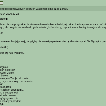
okooprocentowanych dobrych wiadomości na czas zarazy
01.04.2020 22:22
aweł II
:
ia, nie ma przyszłości człowieka i narodu bez miłości, tej miłości, która przebacza, choć ni
go, ale pragnie dobra dla drugich; miłości, która służy, zapomina o sobie i gotowa jest do 
999
a temat Swojej poezji, że gdyby nie został papieżem, nikt by Go nie czytał. Ale
Tryptyk rzy
ski
(fr.)
sił się nad wodami.
..
stępuje
kich potoków
ia mi Ciebie,
 Słowo.
wne jest Twoje milczenie
m, czym zewsząd przemawia
at...
toką lasu
ół każdym zboczem...
co z sobą unosi
askada potoku,
 góry rytmicznie
m własnym prądem...
kąd?