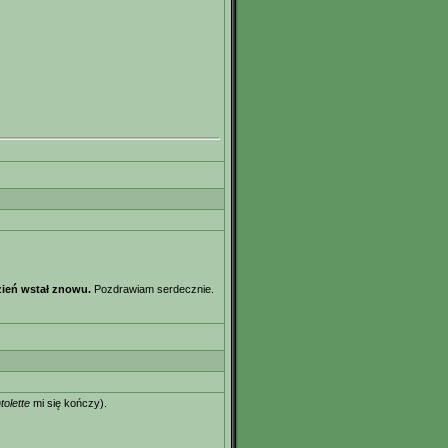
dzień wstał znowu.
Pozdrawiam serdecznie.
tolette
mi się kończy).