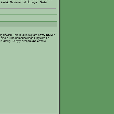
 świat
. Ale nie ten od Huxleya...
Świat
ę dźwigu! Tak, buduje się tam
nowy DOM
!!!
a albo z kijka bambusowego z pętelką ze
kiś dźwig. To były
przepiękne chwile
.