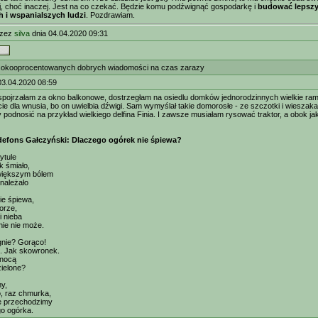
ej, choć inaczej. Jest na co czekać. Będzie komu podźwignąć gospodarkę i
budować lepszy
 i wspanialszych ludzi
. Pozdrawiam.
rzez
silva
dnia 04.04.2020 09:31
okooprocentowanych dobrych wiadomości na czas zarazy
03.04.2020 08:59
pojrzałam za okno balkonowe, dostrzegłam na osiedlu domków jednorodzinnych wielkie rami
cie dla wnusia, bo on uwielbia dźwigi. Sam wymyślał takie domorosłe - ze szczotki i wieszak
 podnosić na przykład wielkiego delfina Finia. I zawsze musiałam rysować traktor, a obok ja
defons Gałczyński: Dlaczego ogórek nie śpiewa?
tytule
k śmiało,
większym bólem
należało
ie śpiewa,
porze,
i nieba
ie nie może.
agnie? Gorąco!
t. Jak skowronek.
 nocą
zielone?
my,
, raz chmurka,
ie przechodzimy
go ogórka.