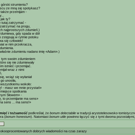
górski strumieniu?
jscu ze mną się spotykasz?
 także przemijam -
...
jak ty?
 tutaj zatrzymać -
 zatrzymać na progu,
ych najprostszych zdumień.)
 zdumiewa, gdy spada w dół
co zstępują w rytmie potoku
wa się człowiek!
wiat w nim przekracza,
zdumienia.
właśnie zdumieniu nadano imię «Adam».)
z tym swoim zdumieniem
które się nie zdumiewały
im istnieć i przemijać.
mijał wraz z nimi
ń.
ię, wciąż się wyłaniał
a go unosiła,
 wszystkiemu wokoło:
ę! - masz we mnie przystań»
 miejsce spotkania
nym Słowem» -
ę, to przemijanie ma sens»
ma sens ... ma sens!»
mięć i tożsamość
podkreślał, że
bonum delectabile
w tradycji arystotelesowsko-tomistyczn
ra (
bonum honestum
). Natomiast
bonum utile
powinno łączyć się z tymi dwoma pozostałymi
okooprocentowanych dobrych wiadomości na czas zarazy