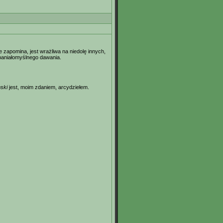
e zapomina, jest wrażliwa na niedolę innych,
wspaniałomyślnego dawania.
mski
jest, moim zdaniem, arcydziełem.