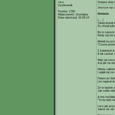
silva
Dodane dnia 
Użytkownik
Jeszcze raz 
Postów:
1789
Stefania
Miejscowość:
Ostrołęka
Data rejestracji:
20.09.13
( ... )
Takiej dostał 
Że chciał tylko
Bo to zawsze 
Kiedy się kto
Mówili mu przy
"Czemu jesteś
Z kobietami t
A nie cackać s
Więc jej zacz
A ta jak na ni
Wtedy całkiem
I upijał się na
Potem do Stefa
List napisał d
Że to będzie 
Jak sobie odb
A ona myślała
"To by było n
Lecz jak przy
Jakoś nic nie 