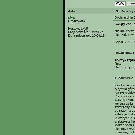
Autor
RE: Bank wys
silva
Dodane dnia 
Użytkownik
Święty Jan P
Postów:
1789
Nie ma szczęśc
Miejscowość:
Ostrołęka
nie szuka swe
Data rejestracji:
20.09.13
Sopot 5.06.1
Dowcipkował n
Tryptyk rzym
Ruah
Duch Boży uno
1. Zdumienie
Zatoka lasu z
w rytmie górs
ten rytm objaw
Przedwieczne
Jakże przedzi
we wszystki
stworzony świ
co razem z za
zstępuje w d
to wszystko, 
srebrzysta k
który spada z
niesiony swy
- niesiony do