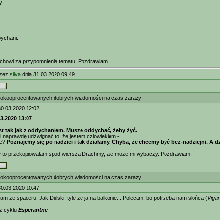
y.
pychani.
tchowi za przypomnienie tematu. Pozdrawiam.
rzez
silva
dnia 31.03.2020 09:49
okooprocentowanych dobrych wiadomości na czas zarazy
30.03.2020 12:02
03.2020 13:07
est tak jak z oddychaniem. Muszę oddychać, żeby żyć.
 naprawdę udźwignąć to, że jestem człowiekiem -
ie?
Poznajemy się po nadziei i tak działamy. Chyba, że chcemy być bez-nadziejni. A 
że to przekopiowałam spod wiersza Drachmy, ale może mi wybaczy. Pozdrawiam.
okooprocentowanych dobrych wiadomości na czas zarazy
30.03.2020 10:47
łam ze spaceru. Jak Dulski, tyle że ja na balkonie... Polecam, bo potrzeba nam słońca (
Vigan
 z cyklu
Esperantne