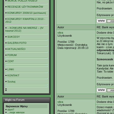
WOKÓŁ POEZJI /VIDEO/
Nie, no jakże 
RECENZJE UŻYTKOWNIKÓW
Pozdrawiam.
KONKURSY 2008/10 (archiwum)
Edytowane p
KONKURSY KWARTAŁU 2010 -
2012
Autor
RE: Bank wys
-- KONKURS NA WIERSZ -- (IV
kwartał 2012)
silva
Dodane dnia 
Użytkownik
SUKCESY
W styczniu b
w
21 lekcji na
Postów:
1789
GALERIA FOTO
Ale nie o tym
Miejscowość:
Ostrołęka
kaem -
czas p
Data rejestracji:
20.09.13
AKTUALNOŚCI
odpowiednią
Tokarczuk). S
FORUM
Szmoncesik
CZAT
Tate
pyta kan
Kandydat: Ale
LINKI
Tate
: To tobie
KONTAKT
Pozdrawiam.
Szukaj
Edytowane p
Autor
RE: Bank wys
Wątki na Forum
silva
Dodane dnia 
Użytkownik
Najnowsze Wpisy
Dzieci matek
slam?
wiadomość! Z
Postów:
1789
...moje wiersze
Prezent je pr