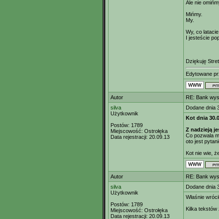
Ale nie omińm
Mińmy.
My.
Wy, co latacie
I jesteście po
Dziękuję Stre
Edytowane p
Autor
RE: Bank wys
silva
Dodane dnia 
Użytkownik
Kot dnia 30.
Postów:
1789
Z nadzieją j
Miejscowość:
Ostrołęka
Co pozwala mi
Data rejestracji:
20.09.13
oto jest pytan
Kot nie wie, 
Autor
RE: Bank wys
silva
Dodane dnia 
Użytkownik
Właśnie wróci
Postów:
1789
Kilka tekstów
Miejscowość:
Ostrołęka
Data rejestracji:
20.09.13