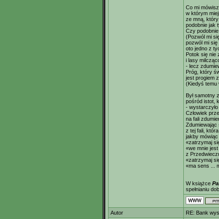
Co mi mówisz 
w którym mie
ze mną, który
podobnie jak ty
Czy podobnie 
(Pozwól mi się
pozwól mi się
oto jedno z t
Potok się nie
i lasy milczą
- lecz zdumie
Próg, który ś
jest progiem 
(Kiedyś temu 
Był samotny 
pośród istot, 
- wystarczyło 
Człowiek prze
na fali zdumie
Zdumiewając s
z tej fali, któr
jakby mówiąc
«zatrzymaj si
«we mnie jest
z Przedwiecz
«zatrzymaj si
«ma sens ... 
W książce
Pa
spełnianiu dob
Autor
RE: Bank wys