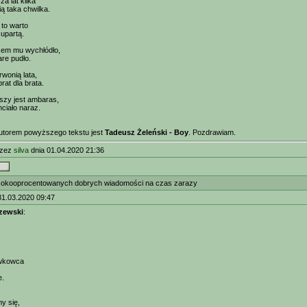
a lat kilka
ią taka chwilka.
 to warto
 upartą.
em mu wychłódło,
are pudło.
rwonią lata,
brat dla brata.
szy jest ambaras,
ciało naraz.
utorem powyższego tekstu jest
Tadeusz Żeleński - Boy
. Pozdrawiam.
rzez
silva
dnia 01.04.2020 21:36
okooprocentowanych dobrych wiadomości na czas zarazy
31.03.2020 09:47
zewski
:
ówkowca
e.
my się,