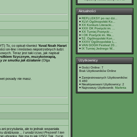
Aktualności
REFLLEKSY po raz dzi...
XLVI Ogólnopolski Ko...
XX Konkurs Literacki...
XXX OK Poetycki im. ...
XX Turniej Poetycki ...
I OK Poetycki im. Ma...
52. Ogólnopolski Kon...
XXXV Ogólnopolskie L...
VAN GOGH Festival 20...
a YT) To, co opisał również
Yuval Noah Harari
IX Turniej Jednego W...
ości on-line i mnóstwo
niepotrzebnych ludzi
.
wych. Teraz jest taki czas, jak napisał
siłkiem fizycznym, muzykoterapią,
zy ze smutku jak działanie
(Olga
Użytkownicy
Gości Online: 7
Brak Użytkowników Online
Zarejestrowanych Użytkowników:
awet posady nie masz.
6 460
Nieaktywowani Użytkownicy: 2
Najnowszy Użytkownik:
Marletta
ani przytulania, ale to jednak wspaniała
zidziusia ... I urodzi trzeci Prezent! I ten
woje ubranka
. Nie ma to jak USG! Tak, życie