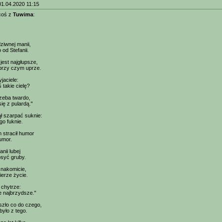
01.04.2020 11:15
coś z
Tuwima
:
dziwnej manii,
 od Stefanii.
jest najgłupsze,
 przy czym uprze.
jaciele:
 takie cielę?
rzeba twardo,
ię z pulardą."
ął szarpać suknie:
ego fuknie.
 stracił humor
 umor.
nii lubej
osyć gruby.
znakomicie,
ierze życie.
 chytrze:
ie najbrzydsze."
szło co do czego,
było z tego.